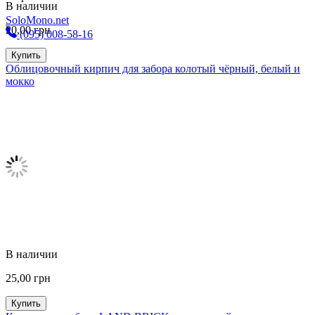
В наличии
SoloMono.net
20,00
грн
(095) 008-58-16
Купить
Облицовочный кирпич для забора колотый чёрный, белый и
мокко
В наличии
25,00
грн
Купить