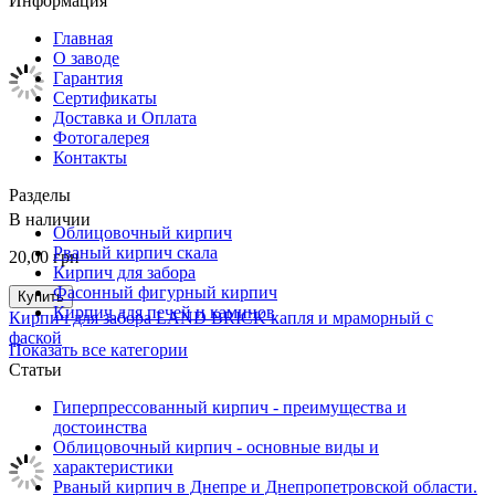
Информация
Главная
О заводе
Гарантия
Сертификаты
Доставка и Оплата
Фотогалерея
Контакты
Разделы
В наличии
Облицовочный кирпич
Рваный кирпич скала
20,00
грн
Кирпич для забора
Фасонный фигурный кирпич
Купить
Кирпич для печей и каминов
Кирпич для забора LAND BRICK капля и мраморный с
фаской
Показать все категории
Статьи
Гиперпрессованный кирпич - преимущества и
достоинства
Облицовочный кирпич - основные виды и
характеристики
Рваный кирпич в Днепре и Днепропетровской области.