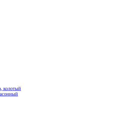
, колотый
асонный