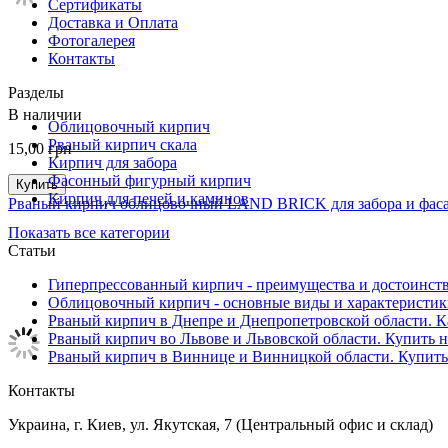
Сертификаты
Доставка и Оплата
Фотогалерея
Контакты
Разделы
В наличии
Облицовочный кирпич
Рваный кирпич скала
15,00
грн
Кирпич для забора
Фасонный фигурный кирпич
Купить
Кирпич для печей и каминов
Рваный кирпич облицовочный LAND BRICK для забора и фас
Показать все категории
Статьи
Гиперпрессованный кирпич - преимущества и достоинст
Облицовочный кирпич - основные виды и характеристи
Рваный кирпич в Днепре и Днепропетровской области. Ка
Рваный кирпич во Львове и Львовской области. Купить не
Рваный кирпич в Виннице и Винницкой области. Купить 
Контакты
Украина, г. Киев, ул. Якутская, 7 (Центральный офис и склад)