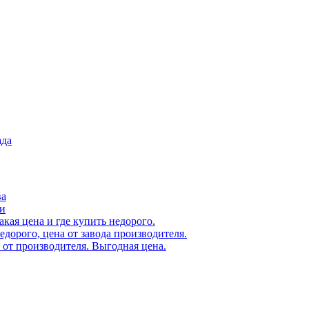
ада
ва
ки
кая цена и где купить недорого.
дорого, цена от завода производителя.
от производителя. Выгодная цена.