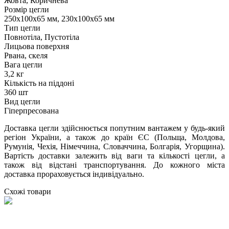
Жовта, Коричнева
Розмір цегли
250х100х65 мм, 230х100х65 мм
Тип цегли
Повнотіла, Пустотіла
Лицьова поверхня
Рвана, скеля
Вага цегли
3,2 кг
Кількість на піддоні
360 шт
Вид цегли
Гіперпресована
Доставка цегли здійснюється попутним вантажем у будь-який
регіон України, а також до країн ЄС (Польща, Молдова,
Румунія, Чехія, Німеччина, Словаччина, Болгарія, Угорщина).
Вартість доставки залежить від ваги та кількості цегли, а
також від відстані транспортування. До кожного міста
доставка прораховується індивідуально.
Схожі товари