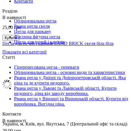
Контакти
Розділи
В наявності
Облицювальна цегла
Рвана цегла скеля
25,00
грн
Цегла для паркану
Фасонна фігурна цегла
Купити
Цегла для печей і камінів
Цегла для печей і камінів LAND BRICK скеля біла біла
Показати всі категорії
Статті
Гіперпресована цегла - переваги
Облицювальна цегла - основні види та характеристики
Рвана цегла у Дніпрі та Дніпропетровській області. Яка
ціна та де купити недорого.
Рвана цегла у Львові та Львівській області. Купити
недорого, ціна від заводу виробника.
Рвана цегла у Вінниці та Вінницькій області. Купити від
виробника. Вигідна ціна.
Контакти
В наявності
Українa, м. Київ, вул. Якутська, 7 (Центральний офіс та склад)
20,00
грн