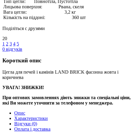
Тип цегли:
Повнотіла, Пустотіла
Лицьова поверхня:
Рвана, скеля
Вага цегли:
3,2 кг
Кількість на піддоні:
360 шт
Поділіться с друзями
20
1
2
3
4
5
0
відгуків
Короткий опис
Цегла для печей і камінів LAND BRICK фасонна жовта і
коричнева
УВАГА! ЗНИЖКИ!
При оптових замовленнях діють знижки та спеціальні ціни,
які Ви можете уточнити за телефоном у менеджера.
Опис
Характеристики
Відгуки
(0)
Оплата і доставка