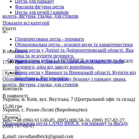
Цегла для паркану
Фасонна фігурна цегла
Цегла для печей і камінів
Показати всі категорії
Статті
Гіперпресована цегла - переваги
Облицювальна цегла - основні види та характеристики
Рвана цегла у Дніпрі та Дніпропетровській області. Яка
В наявності
ціна та де купити недорого.
Рвана цегла у Львові та Львівській області. Купити
17,00
грн
недорого, ціна від заводу виробника.
Рвана цегла у Вінниці та Вінницькій області. Купити від
Купити
виробника. Вигідна ціна.
Облицювальна цегла для фасаду будинку і паркану, рвана,
колота, фігурна, гладка, для стовпів
Контакти
В наявності
Українa, м. Київ, вул. Якутська, 7 (Центральний офіс та склад)
15,00
грн
Україна, с. Рахни-Лісові (Виробництво)
Купити
Тел.: +38 (096) 913-00-85, (095) 008-58-16, (099) 357-82-27,
Облицювальна цегла LAND BRICK для паркану та фасаду
(068) 707-06-07
E-mail: zavodlandbrick@gmail.com