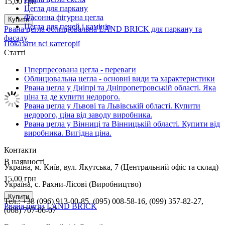
15,00
грн
Цегла для паркану
Фасонна фігурна цегла
Купити
Цегла для печей і камінів
Рвана цегла облицювальна LAND BRICK для паркану та
фасаду
Показати всі категорії
Статті
Гіперпресована цегла - переваги
Облицювальна цегла - основні види та характеристики
Рвана цегла у Дніпрі та Дніпропетровській області. Яка
ціна та де купити недорого.
Рвана цегла у Львові та Львівській області. Купити
недорого, ціна від заводу виробника.
Рвана цегла у Вінниці та Вінницькій області. Купити від
виробника. Вигідна ціна.
Контакти
В наявності
Українa, м. Київ, вул. Якутська, 7 (Центральний офіс та склад)
15,00
грн
Україна, с. Рахни-Лісові (Виробництво)
Купити
Тел.: +38 (096) 913-00-85, (095) 008-58-16, (099) 357-82-27,
Рвана цегла LAND BRICK
(068) 707-06-07