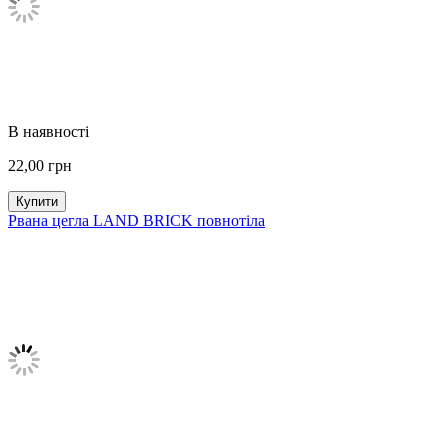
В наявності
22,00
грн
Купити
Рвана цегла LAND BRICK повнотіла