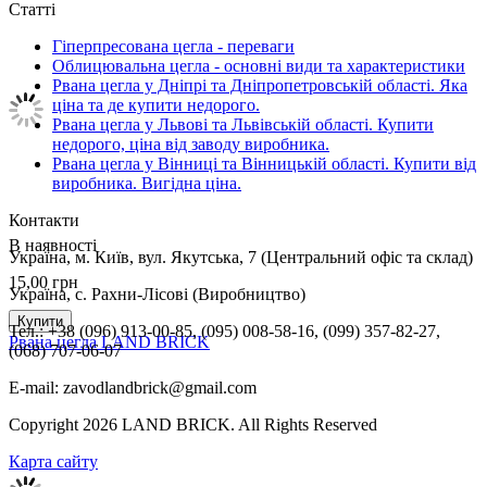
Статті
Гіперпресована цегла - переваги
Облицювальна цегла - основні види та характеристики
Рвана цегла у Дніпрі та Дніпропетровській області. Яка
ціна та де купити недорого.
Рвана цегла у Львові та Львівській області. Купити
недорого, ціна від заводу виробника.
Рвана цегла у Вінниці та Вінницькій області. Купити від
виробника. Вигідна ціна.
Контакти
В наявності
Українa, м. Київ, вул. Якутська, 7 (Центральний офіс та склад)
15,00
грн
Україна, с. Рахни-Лісові (Виробництво)
Купити
Тел.: +38 (096) 913-00-85, (095) 008-58-16, (099) 357-82-27,
Рвана цегла LAND BRICK
(068) 707-06-07
E-mail: zavodlandbrick@gmail.com
Copyright 2026 LAND BRICK. All Rights Reserved
Карта сайту