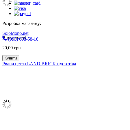
Розробка магазину:
SoloMono.net
В наявності
(095) 008-58-16
20,00
грн
Купити
Рвана цегла LAND BRICK пустотіла