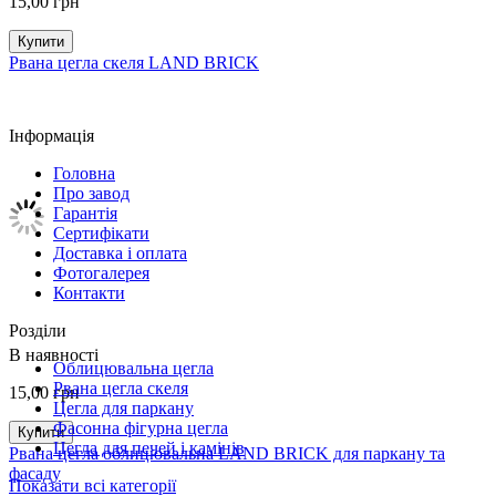
15,00
грн
Купити
Рвана цегла скеля LAND BRICK
Інформація
Головна
Про завод
Гарантія
Сертифікати
Доставка і оплата
Фотогалерея
Контакти
Розділи
В наявності
Облицювальна цегла
Рвана цегла скеля
15,00
грн
Цегла для паркану
Фасонна фігурна цегла
Купити
Цегла для печей і камінів
Рвана цегла облицювальна LAND BRICK для паркану та
фасаду
Показати всі категорії