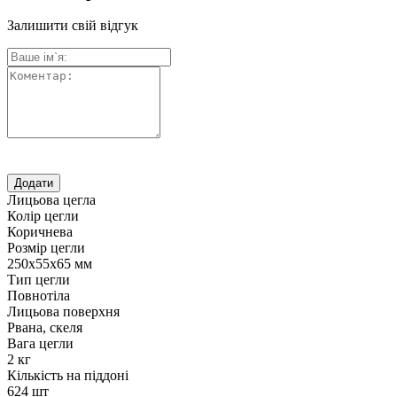
Залишити свій відгук
Лицьова цегла
Колір цегли
Коричнева
Розмір цегли
250х55х65 мм
Тип цегли
Повнотіла
Лицьова поверхня
Рвана, скеля
Вага цегли
2 кг
Кількість на піддоні
624 шт