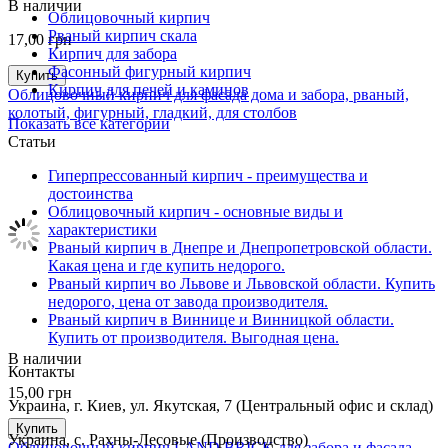
В наличии
Облицовочный кирпич
Рваный кирпич скала
17,00
грн
Кирпич для забора
Фасонный фигурный кирпич
Купить
Кирпич для печей и каминов
Облицовочный кирпич для фасада дома и забора, рваный,
колотый, фигурный, гладкий, для столбов
Показать все категории
Статьи
Гиперпрессованный кирпич - преимущества и
достоинства
Облицовочный кирпич - основные виды и
характеристики
Рваный кирпич в Днепре и Днепропетровской области.
Какая цена и где купить недорого.
Рваный кирпич во Львове и Львовской области. Купить
недорого, цена от завода производителя.
Рваный кирпич в Виннице и Винницкой области.
Купить от производителя. Выгодная цена.
В наличии
Контакты
15,00
грн
Украина, г. Киев, ул. Якутская, 7 (Центральный офис и склад)
Купить
Украина, с. Рахны-Лесовые (Производство)
Облицовочный кирпич LAND BRICK для забора и фасада