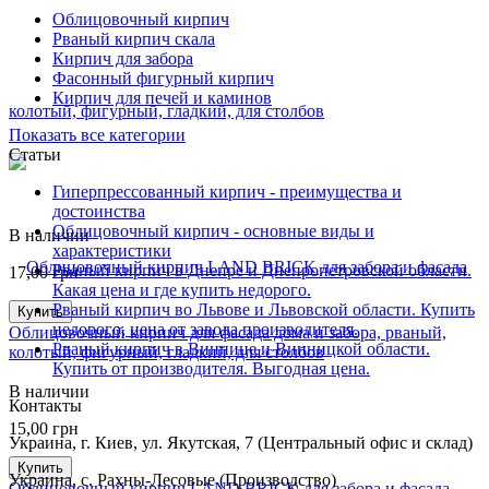
Облицовочный кирпич
Рваный кирпич скала
Кирпич для забора
Фасонный фигурный кирпич
Кирпич для печей и каминов
Показать все категории
Статьи
Гиперпрессованный кирпич - преимущества и
достоинства
Облицовочный кирпич - основные виды и
В наличии
характеристики
Рваный кирпич в Днепре и Днепропетровской области.
17,00
грн
Какая цена и где купить недорого.
Рваный кирпич во Львове и Львовской области. Купить
Купить
недорого, цена от завода производителя.
Облицовочный кирпич для фасада дома и забора, рваный,
Рваный кирпич в Виннице и Винницкой области.
колотый, фигурный, гладкий, для столбов
Купить от производителя. Выгодная цена.
В наличии
Контакты
15,00
грн
Украина, г. Киев, ул. Якутская, 7 (Центральный офис и склад)
Купить
Украина, с. Рахны-Лесовые (Производство)
Облицовочный кирпич LAND BRICK для забора и фасада