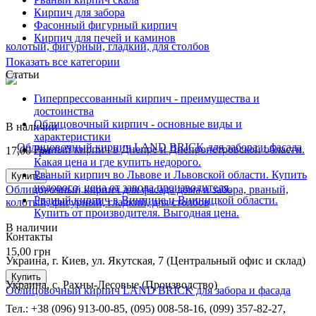
Кирпич для забора
Фасонный фигурный кирпич
Кирпич для печей и каминов
Показать все категории
Статьи
Гиперпрессованный кирпич - преимущества и
достоинства
Облицовочный кирпич - основные виды и
В наличии
характеристики
Рваный кирпич в Днепре и Днепропетровской области.
17,00
грн
Какая цена и где купить недорого.
Рваный кирпич во Львове и Львовской области. Купить
Купить
недорого, цена от завода производителя.
Облицовочный кирпич для фасада дома и забора, рваный,
Рваный кирпич в Виннице и Винницкой области.
колотый, фигурный, гладкий, для столбов
Купить от производителя. Выгодная цена.
В наличии
Контакты
15,00
грн
Украина, г. Киев, ул. Якутская, 7 (Центральный офис и склад)
Купить
Украина, с. Рахны-Лесовые (Производство)
Облицовочный кирпич LAND BRICK для забора и фасада
Тел.: +38 (096) 913-00-85, (095) 008-58-16, (099) 357-82-27,