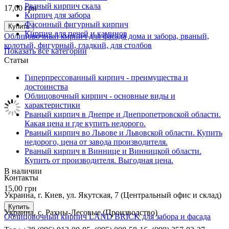
Рваный кирпич скала
17,00
грн
Кирпич для забора
Фасонный фигурный кирпич
Купить
Кирпич для печей и каминов
Облицовочный кирпич для фасада дома и забора, рваный,
колотый, фигурный, гладкий, для столбов
Показать все категории
Статьи
Гиперпрессованный кирпич - преимущества и
достоинства
Облицовочный кирпич - основные виды и
характеристики
Рваный кирпич в Днепре и Днепропетровской области.
Какая цена и где купить недорого.
Рваный кирпич во Львове и Львовской области. Купить
недорого, цена от завода производителя.
Рваный кирпич в Виннице и Винницкой области.
Купить от производителя. Выгодная цена.
В наличии
Контакты
15,00
грн
Украина, г. Киев, ул. Якутская, 7 (Центральный офис и склад)
Купить
Украина, с. Рахны-Лесовые (Производство)
Облицовочный кирпич LAND BRICK для забора и фасада