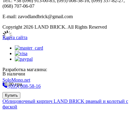
Тел.: +38 (096) 913-00-85, (095) 008-58-16, (099) 357-82-27,
(068) 707-06-07
E-mail: zavodlandbrick@gmail.com
Copyright 2026 LAND BRICK. All Rights Reserved
Карта сайта
Разработка магазина:
В наличии
SoloMono.net
20,00
грн
(095) 008-58-16
Купить
Облицовочный кирпич LAND BRICK рваный и колотый с
фаской